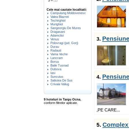
3*+
(1)
Cele mai cautate localitati:
Campulung Moldovenesc
Valea Blaznei
Techirghiol
Murighiol
Sangeorgiu De Mures
Dragasani
Adamclisi
Pensiune
3.
Venus
Polovragi (jud. Gorj)
Durau
Radauti
Vama Veche
Lancram
Borsa
Baile Tusnad
Dubova
Iasi
Pensiune 
4.
Suncuius
Salistea De Sus
Crivaia Valiug
9 hoteluri in Targu Ocna
,
conform filtrelor aplicate.
,PE CARE...
Complex 
5.