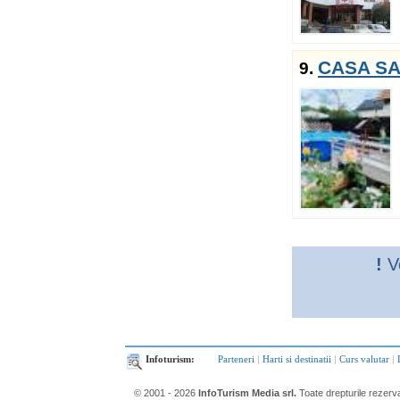
CASA SA
9.
!
Ve
Infoturism:
Parteneri
|
Harti si destinatii
|
Curs valutar
|
© 2001 - 2026
InfoTurism Media srl.
Toate drepturile rezerv