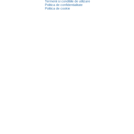
Termenii si conditiile de utilizare
Politica de confidentialitate
Politica de cookie