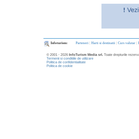
!
Vezi
Infoturism:
Parteneri
|
Harti si destinatii
|
Curs valutar
|
© 2001 - 2026
InfoTurism Media srl.
Toate drepturile rezerv
Termenii si conditiile de utilizare
Politica de confidentialitate
Politica de cookie