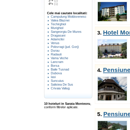
3*+
(2)
4*+
(1)
Cele mai cautate localitati:
Campulung Moldovenesc
Valea Blaznei
Techirghiol
Murighiol
Hotel Mo
3.
Sangeorgiu De Mures
Dragasani
Adamclisi
Venus
Polovragi (jud. Gorj)
Durau
Radauti
Vama Veche
Lancram
Borsa
Pensiune
4.
Baile Tusnad
Dubova
Iasi
Suncuius
Salistea De Sus
Crivaia Valiug
10 hoteluri in Sarata Monteoru
,
conform filtrelor aplicate.
Pensiune
5.