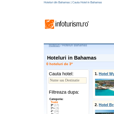
Hoteluri din Bahamas | Cauta Hotel in Bahamas
Hoteluri
/
Hoteluri Bahamas
Hoteluri in Bahamas
0 hoteluri de 3*
Cauta hotel:
1.
Hotel W
Filtreaza dupa:
Categoria:
Toate
2.
Hotel B
3*
(17)
3*+
(3)
4*
(24)