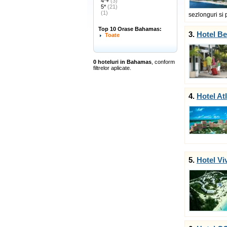
4*+
(3)
5*
(21)
(1)
sezlonguri si p
Top 10 Orase Bahamas:
3.
Hotel Be
Toate
0 hoteluri in Bahamas
, conform
filtrelor aplicate.
4.
Hotel At
5.
Hotel V