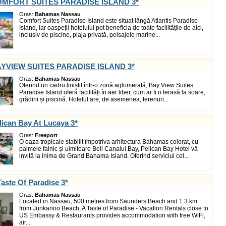
COMFORT SUITES PARADISE ISLAND 3*
Oras:
Bahamas Nassau
Comfort Suites Paradise Island este situat lângă Atlantis Paradise
Island, iar oaspeții hotelului pot beneficia de toate facilitățile de aici,
inclusiv de piscine, plaja privată, peisajele marine...
AYVIEW SUITES PARADISE ISLAND 3*
Oras:
Bahamas Nassau
Oferind un cadru liniștit într-o zonă aglomerată, Bay View Suites
Paradise Island oferă facilități în aer liber, cum ar fi o terasă la soare,
grădini și piscină. Hotelul are, de asemenea, terenuri...
lican Bay At Lucaya 3*
Oras:
Freeport
O oaza tropicale stabilit împotriva arhitectura Bahamas colorat, cu
palmele falnic și uimitoare Bell Canalul Bay, Pelican Bay Hotel vă
invită la inima de Grand Bahama Island. Oferind serviciul cel...
Taste Of Paradise 3*
Oras:
Bahamas Nassau
Located in Nassau, 500 metres from Saunders Beach and 1.3 km
from Junkanoo Beach, A Taste of Paradise - Vacation Rentals close to
US Embassy & Restaurants provides accommodation with free WiFi,
air...