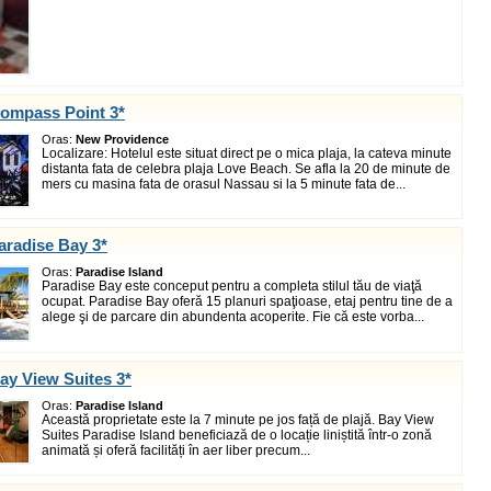
Compass Point 3*
Oras:
New Providence
Localizare: Hotelul este situat direct pe o mica plaja, la cateva minute
distanta fata de celebra plaja Love Beach. Se afla la 20 de minute de
mers cu masina fata de orasul Nassau si la 5 minute fata de...
aradise Bay 3*
Oras:
Paradise Island
Paradise Bay este conceput pentru a completa stilul tău de viaţă
ocupat. Paradise Bay oferă 15 planuri spaţioase, etaj pentru tine de a
alege şi de parcare din abundenta acoperite. Fie că este vorba...
ay View Suites 3*
Oras:
Paradise Island
Această proprietate este la 7 minute pe jos față de plajă. Bay View
Suites Paradise Island beneficiază de o locație liniștită într-o zonă
animată și oferă facilități în aer liber precum...