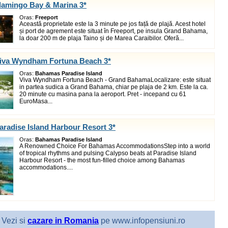
lamingo Bay & Marina 3*
Oras:
Freeport
Această proprietate este la 3 minute pe jos față de plajă. Acest hotel
și port de agrement este situat în Freeport, pe insula Grand Bahama,
la doar 200 m de plaja Taino și de Marea Caraibilor. Oferă...
Viva Wyndham Fortuna Beach 3*
Oras:
Bahamas Paradise Island
Viva Wyndham Fortuna Beach - Grand BahamaLocalizare: este situat
in partea sudica a Grand Bahama, chiar pe plaja de 2 km. Este la ca.
20 minute cu masina pana la aeroport. Pret - incepand cu 61
EuroMasa...
aradise Island Harbour Resort 3*
Oras:
Bahamas Paradise Island
A Renowned Choice For Bahamas AccommodationsStep into a world
of tropical rhythms and pulsing Calypso beats at Paradise Island
Harbour Resort - the most fun-filled choice among Bahamas
accommodations....
Vezi si
cazare in Romania
pe www.infopensiuni.ro