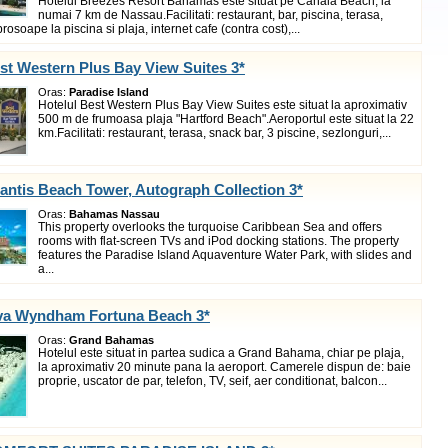
Hotelul Breezes Resort Bahamas este situat pe Canala Beach, la
numai 7 km de Nassau.Facilitati: restaurant, bar, piscina, terasa,
rosoape la piscina si plaja, internet cafe (contra cost),...
st Western Plus Bay View Suites 3*
Oras:
Paradise Island
Hotelul Best Western Plus Bay View Suites este situat la aproximativ
500 m de frumoasa plaja "Hartford Beach".Aeroportul este situat la 22
km.Facilitati: restaurant, terasa, snack bar, 3 piscine, sezlonguri,...
lantis Beach Tower, Autograph Collection 3*
Oras:
Bahamas Nassau
This property overlooks the turquoise Caribbean Sea and offers
rooms with flat-screen TVs and iPod docking stations. The property
features the Paradise Island Aquaventure Water Park, with slides and
a...
iva Wyndham Fortuna Beach 3*
Oras:
Grand Bahamas
Hotelul este situat in partea sudica a Grand Bahama, chiar pe plaja,
la aproximativ 20 minute pana la aeroport. Camerele dispun de: baie
proprie, uscator de par, telefon, TV, seif, aer conditionat, balcon...