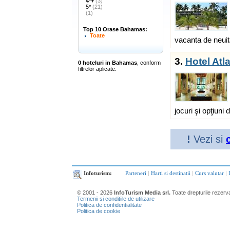
4*+
(3)
5*
(21)
(1)
Top 10 Orase Bahamas:
Toate
vacanta de neuit
3.
Hotel Atl
0 hoteluri in Bahamas
, conform
filtrelor aplicate.
jocuri şi opţiuni d
!
Vezi si
Infoturism:
Parteneri
|
Harti si destinatii
|
Curs valutar
|
© 2001 - 2026
InfoTurism Media srl.
Toate drepturile rezerv
Termenii si conditiile de utilizare
Politica de confidentialitate
Politica de cookie