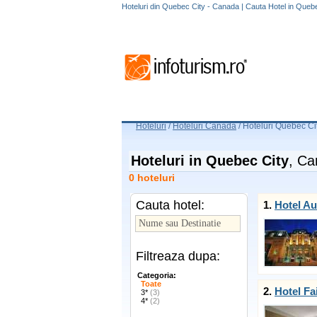
Hoteluri din Quebec City - Canada | Cauta Hotel in Queb
Hoteluri
/
Hoteluri Canada
/
Hoteluri Quebec Ci
Hoteluri in Quebec City
, C
0 hoteluri
Cauta hotel:
1.
Hotel Au
Filtreaza dupa:
Categoria:
Toate
2.
Hotel Fa
3*
(3)
4*
(2)