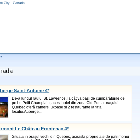
ec City - Canada
ty
anada
berge Saint-Antoine 4*
De-a lungul râului St. Lawrence, la câțiva pași de cumpărăturile de
pe Le Petit Champlain, acest hotel din zona Old-Port a orașului
Quebec oferă camere luxoase și 2 restaurante la fața
locului.Auberge...
irmont Le Château Frontenac 4*
Situată în orașul vechi din Quebec, această proprietate de patrimoniu