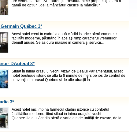
are vedere la Râul Sf. Laurențiu. Restaurantele proprietății oferă o
gamă de opțiuni, de la mâncăruri clasice la mâncăruri...
e Germain Québec 3*
Acest hotel creat în cadrul a două clădiri istorice oferă camere cu
facilităţi moderne, păstrând în acelaşi timp caracterul vremurilor
demult apuse. Se asigură masaje în cameră şi servicii...
noir DAuteuil 3*
Situat în inima orașului vechi, vizavi de Dealul Parlamentului, acest
hotel boutique istoric se află la 8 minute de mers pe jos de centrul de
convenții din orașul Québec și de alte atracții.În...
adia 3*
Acest hotel mic îmbină farmecul clădirii istorice cu confortul
facilităților moderne, fiind situat în inima orașului vechi
Quebec.Hotelul Acadia oferă o varietate de unităţi de cazare, de la...