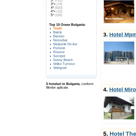
3*
(751)
3*+
(74)
4*
(620)
4*+
(12)
5*
(116)
Top 10 Orase Bulgaria:
Toate
Balcik
3.
Hotel Mpm
Bansko
Nessebar
Nisipurile De Aur
Pomorie
Rousse
Sozopol
Sunny Beach
Veliko Turnovo
Velingrad
5 hoteluri in Bulgaria
, conform
filtrelor aplicate.
4.
Hotel Miro
5.
Hotel Th