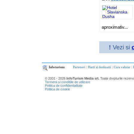
aproximativ...
!
Vezi si
Infoturism:
Parteneri
|
Harti si destinatii
|
Curs valutar
|
© 2001 - 2026
InfoTurism Media srl.
Toate drepturile rezerv
Termenii si conditiile de utilizare
Politica de confidentialitate
Politica de cookie