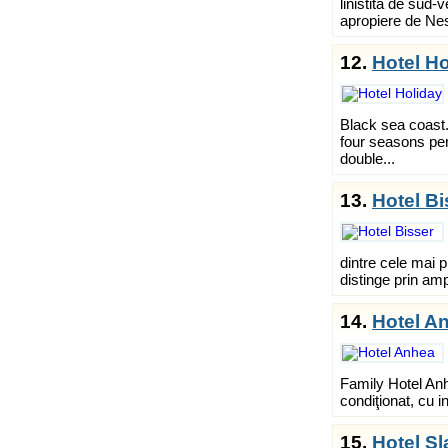
linistita de sud-
apropiere de Nes
12.
Hotel Ho
Black sea coast
four seasons per
double...
13.
Hotel Bi
dintre cele mai p
distinge prin amp
14.
Hotel A
Family Hotel Anh
condiţionat, cu in
15.
Hotel S