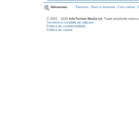
Infoturism:
Parteneri
|
Harti si destinatii
|
Curs valutar
|
© 2001 - 2026
InfoTurism Media srl.
Toate drepturile rezerv
Termenii si conditiile de utilizare
Politica de confidentialitate
Politica de cookie