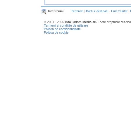
Infoturism:
Parteneri
|
Harti si destinatii
|
Curs valutar
|
© 2001 - 2026
InfoTurism Media srl.
Toate drepturile rezerv
Termenii si conditiile de utilizare
Politica de confidentialitate
Politica de cookie