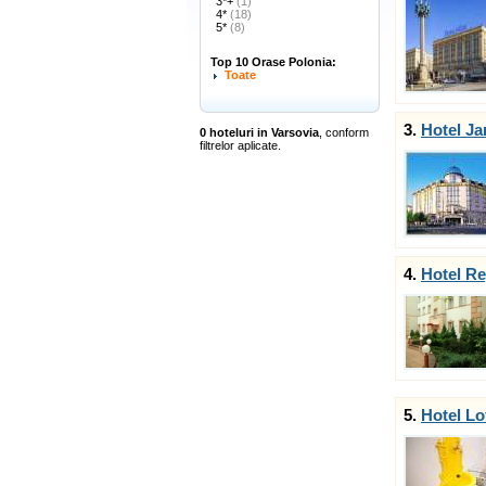
3*+
(1)
4*
(18)
5*
(8)
Top 10 Orase Polonia:
Toate
3.
Hotel Jan
0 hoteluri in Varsovia
, conform
filtrelor aplicate.
4.
Hotel Re
5.
Hotel Lo