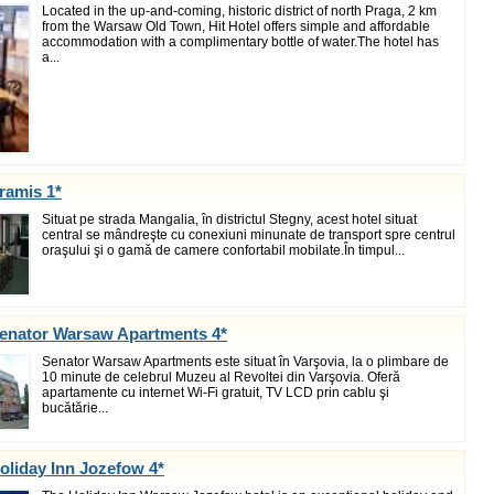
Located in the up-and-coming, historic district of north Praga, 2 km
from the Warsaw Old Town, Hit Hotel offers simple and affordable
accommodation with a complimentary bottle of water.The hotel has
a...
ramis 1*
Situat pe strada Mangalia, în districtul Stegny, acest hotel situat
central se mândreşte cu conexiuni minunate de transport spre centrul
oraşului şi o gamă de camere confortabil mobilate.În timpul...
Senator Warsaw Apartments 4*
Senator Warsaw Apartments este situat în Varşovia, la o plimbare de
10 minute de celebrul Muzeu al Revoltei din Varşovia. Oferă
apartamente cu internet Wi-Fi gratuit, TV LCD prin cablu şi
bucătărie...
oliday Inn Jozefow 4*