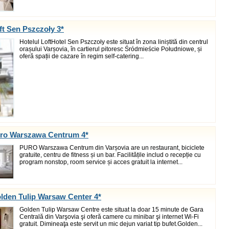
ft Sen Pszczoły 3*
Hotelul LoftHotel Sen Pszczoły este situat în zona liniștită din centrul
orașului Varșovia, în cartierul pitoresc Śródmieście Południowe, și
oferă spații de cazare în regim self-catering...
uro Warszawa Centrum 4*
PURO Warszawa Centrum din Varșovia are un restaurant, biciclete
gratuite, centru de fitness și un bar. Facilitățile includ o recepție cu
program nonstop, room service și acces gratuit la internet...
lden Tulip Warsaw Center 4*
Golden Tulip Warsaw Centre este situat la doar 15 minute de Gara
Centrală din Varşovia şi oferă camere cu minibar şi internet Wi-Fi
gratuit. Dimineaţa este servit un mic dejun variat tip bufet.Golden...