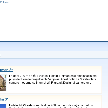
 Polonia
a
etman 3*
La doar 700 m de râul Vistula, Hotelul Hetman este amplasat la mai
puţin de 2 km de oraşul vechi Varşovia. Acest hotel de 3 stele oferă
camere moderne cu internet Wi-Fi gratuit.Designul camerelor...
dm 3*
Hotelul MDM este situat la doar 200 de metri de staţia de metrou