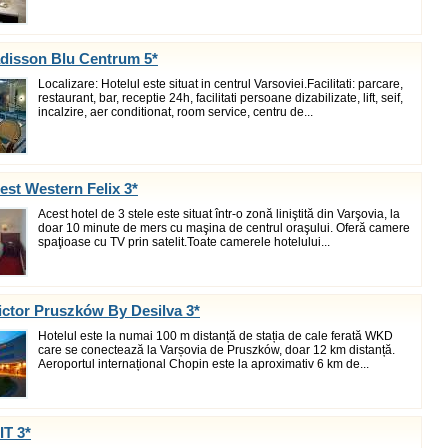
adisson Blu Centrum 5*
Localizare: Hotelul este situat in centrul Varsoviei.Facilitati: parcare,
restaurant, bar, receptie 24h, facilitati persoane dizabilizate, lift, seif,
incalzire, aer conditionat, room service, centru de...
est Western Felix 3*
Acest hotel de 3 stele este situat într-o zonă liniştită din Varşovia, la
doar 10 minute de mers cu maşina de centrul oraşului. Oferă camere
spaţioase cu TV prin satelit.Toate camerele hotelului...
ictor Pruszków By Desilva 3*
Hotelul este la numai 100 m distanță de stația de cale ferată WKD
care se conectează la Varșovia de Pruszków, doar 12 km distanță.
Aeroportul internațional Chopin este la aproximativ 6 km de...
IT 3*