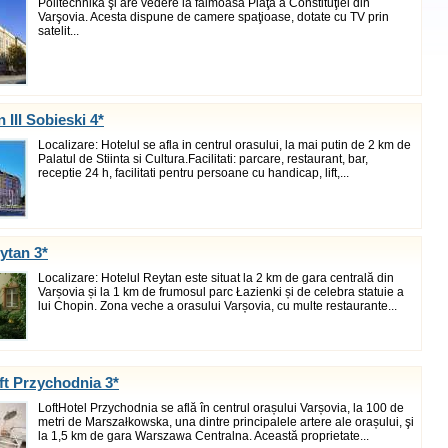
Politechnika şi are vedere la faimoasa Piaţă a Constituţiei din
Varşovia. Acesta dispune de camere spaţioase, dotate cu TV prin
satelit...
 III Sobieski 4*
Localizare: Hotelul se afla in centrul orasului, la mai putin de 2 km de
Palatul de Stiinta si Cultura.Facilitati: parcare, restaurant, bar,
receptie 24 h, facilitati pentru persoane cu handicap, lift,...
ytan 3*
Localizare: Hotelul Reytan este situat la 2 km de gara centrală din
Varșovia și la 1 km de frumosul parc Łazienki și de celebra statuie a
lui Chopin. Zona veche a orasului Varșovia, cu multe restaurante...
ft Przychodnia 3*
LoftHotel Przychodnia se află în centrul orașului Varșovia, la 100 de
metri de Marszałkowska, una dintre principalele artere ale orașului, şi
la 1,5 km de gara Warszawa Centralna. Această proprietate...