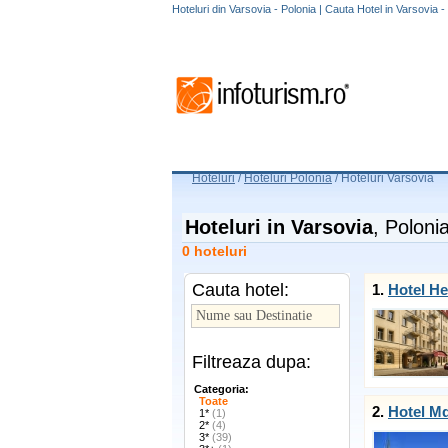
Hoteluri din Varsovia - Polonia | Cauta Hotel in Varsovia -
Hoteluri
/
Hoteluri Polonia
/
Hoteluri Varsovia
Hoteluri in Varsovia
, Poloni
0 hoteluri
Cauta hotel:
1.
Hotel H
Filtreaza dupa:
Categoria:
Toate
2.
Hotel M
1*
(1)
2*
(4)
3*
(39)