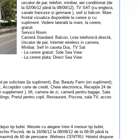
uscator de par, telefon, minibar, aer conditionat (de
la 02/06/12 până la 08/09/12), TV SAT (cu engleza,
canale franceze și germane ), seif și balcon. Mare
frontal vizualiza disponibile la cerere și cu
supliment. Vedere laterală la mare, la cerere,
gratuit.
Servicii Room
Cameră Standard: Balcon, Linie telefonică directă,
Uscator de par, Internet wireless in camera,
Minibar, Seif în caseta Duș, TV Sat
- La cerere gratuit: Side Sea View
- La cerere plata: Direct Sea View
pe solicitare (la supliment), Bar, Beauty Farm (on supliment),
Cot, Acceptăm carte de credit, Cheie electronica, Recepție 24 de
on supplement ), lift, camera de zi, cameră pentru bagaje, Sala
ilingv, Pretul pentru copil, Restaurant, Piscina, sala TV, acces
ejun tip bufet. Mesele cu alegere între 4 meniuri tip bufet,
chis Piscină: de la 16/06/12 la 08/09/12 de la 09:00 până la
te maximă de 60 de persoane. Welness CENTRU: Hotelul dispune