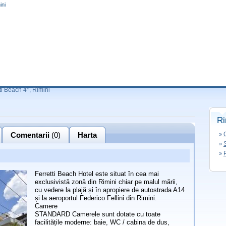
ini
ti Beach 4*, Rimini
Ri
Comentarii
(0)
Harta
»
»
»
Ferretti Beach Hotel este situat în cea mai
exclusivistă zonă din Rimini chiar pe malul mării,
cu vedere la plajă și în apropiere de autostrada A14
și la aeroportul Federico Fellini din Rimini.
Camere
STANDARD Camerele sunt dotate cu toate
facilitățile moderne: baie, WC / cabina de dus,