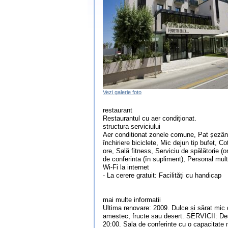
Vezi galerie foto
restaurant
Restaurantul cu aer condiționat.
structura serviciului
Aer conditionat zonele comune, Pat șezând 
închiriere biciclete, Mic dejun tip bufet, 
ore, Sală fitness, Serviciu de spălătorie (
de conferinta (în supliment), Personal mult
Wi-Fi la internet
- La cerere gratuit: Facilități cu handicap
mai multe informatii
Ultima renovare: 2009. Dulce și sărat mic d
amestec, fructe sau desert. SERVICII: Des
20:00. Sala de conferinte cu o capacita