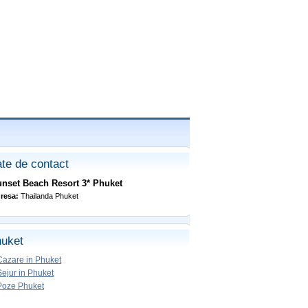
te de contact
nset Beach Resort 3* Phuket
resa:
Thailanda Phuket
uket
Cazare in Phuket
Sejur in Phuket
Poze Phuket