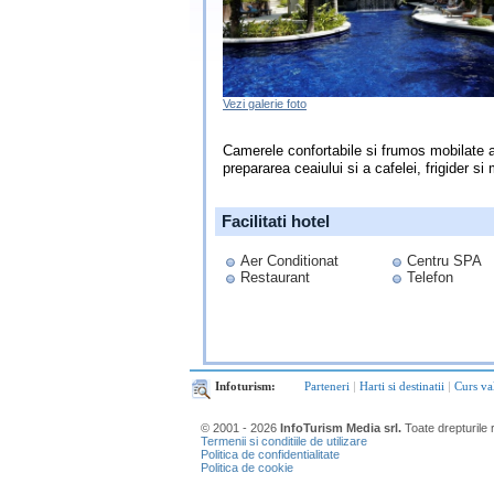
Vezi galerie foto
Camerele confortabile si frumos mobilate ale
prepararea ceaiului si a cafelei, frigider si 
Facilitati hotel
Aer Conditionat
Centru SPA
Restaurant
Telefon
Infoturism:
Parteneri
|
Harti si destinatii
|
Curs va
© 2001 - 2026
InfoTurism Media srl.
Toate drepturile 
Termenii si conditiile de utilizare
Politica de confidentialitate
Politica de cookie