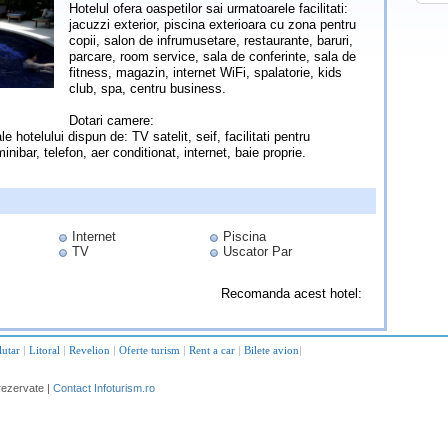
Hotelul ofera oaspetilor sai urmatoarele facilitati:
jacuzzi exterior, piscina exterioara cu zona pentru
copii, salon de infrumusetare, restaurante, baruri,
parcare, room service, sala de conferinte, sala de
fitness, magazin, internet WiFi, spalatorie, kids
club, spa, centru business.
Dotari camere:
 hotelului dispun de: TV satelit, seif, facilitati pentru
minibar, telefon, aer conditionat, internet, baie proprie.
Internet
Piscina
TV
Uscator Par
Recomanda acest hotel:
lutar
|
Litoral
|
Revelion
|
Oferte turism
|
Rent a car
|
Bilete avion
|
rezervate |
Contact Infoturism.ro