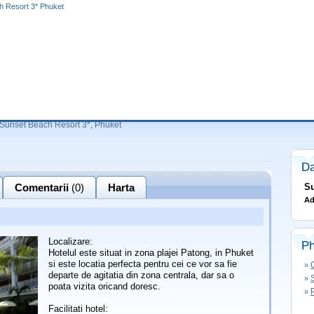
h Resort 3* Phuket
Sunset Beach Resort 3*, Phuket
Da
Comentarii
(0)
Harta
Su
Ad
Localizare:
Ph
Hotelul este situat in zona plajei Patong, in Phuket
si este locatia perfecta pentru cei ce vor sa fie
»
departe de agitatia din zona centrala, dar sa o
»
poata vizita oricand doresc.
»
Facilitati hotel: