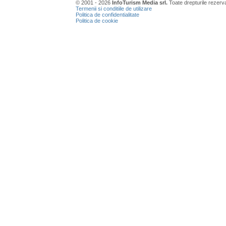
© 2001 - 2026
InfoTurism Media srl.
Toate drepturile rezerv
Termenii si conditiile de utilizare
Politica de confidentialitate
Politica de cookie