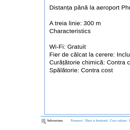
Distanța până la aeroport Ph
A treia linie: 300 m
Characteristics
Wi-Fi: Gratuit
Fier de călcat la cerere: Incl
Curățătorie chimică: Contra 
Spălătorie: Contra cost
Infoturism:
Parteneri
|
Harti si destinatii
|
Curs valutar
|