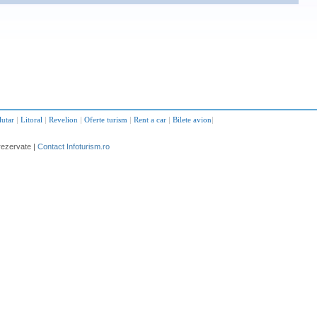
lutar
|
Litoral
|
Revelion
|
Oferte turism
|
Rent a car
|
Bilete avion
|
rezervate |
Contact Infoturism.ro