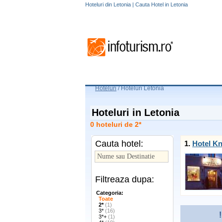
Hoteluri din Letonia | Cauta Hotel in Letonia
Hoteluri
/
Hoteluri Letonia
Hoteluri in Letonia
0 hoteluri de 2*
Cauta hotel:
1.
Hotel Kn
Filtreaza dupa:
Categoria:
Toate
2*
(1)
3*
(16)
!
3*+
(1)