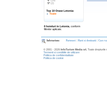
4*
(19)
5*
(2)
Top 10 Orase Letonia:
Toate
0 hoteluri in Letonia
, conform
filtrelor aplicate.
Infoturism:
Parteneri
|
Harti si destinatii
|
Curs va
© 2001 - 2026
InfoTurism Media srl.
Toate drepturile 
Termenii si conditiile de utilizare
Politica de confidentialitate
Politica de cookie