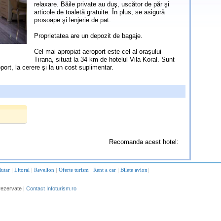
relaxare. Băile private au duş, uscător de păr şi
articole de toaletă gratuite. În plus, se asigură
prosoape şi lenjerie de pat.
Proprietatea are un depozit de bagaje.
Cel mai apropiat aeroport este cel al oraşului
Tirana, situat la 34 km de hotelul Vila Koral. Sunt
oport, la cerere şi la un cost suplimentar.
Recomanda acest hotel:
lutar
|
Litoral
|
Revelion
|
Oferte turism
|
Rent a car
|
Bilete avion
|
rezervate |
Contact Infoturism.ro