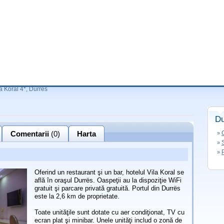
a Koral 4*, Durres
Du
Comentarii
(0)
Harta
»
»
»
Oferind un restaurant şi un bar, hotelul Vila Koral se
află în oraşul Durrës. Oaspeţii au la dispoziţie WiFi
gratuit şi parcare privată gratuită. Portul din Durrës
este la 2,6 km de proprietate.
Toate unităţile sunt dotate cu aer condiţionat, TV cu
ecran plat şi minibar. Unele unităţi includ o zonă de