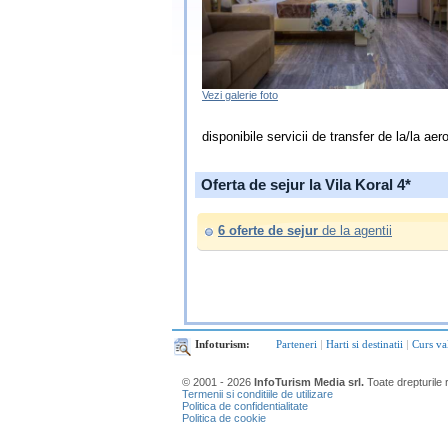
Vezi galerie foto
disponibile servicii de transfer de la/la aer
Oferta de sejur la Vila Koral 4*
6 oferte de sejur
de la agentii
Infoturism:
Parteneri
|
Harti si destinatii
|
Curs va
© 2001 - 2026
InfoTurism Media srl.
Toate drepturile 
Termenii si conditiile de utilizare
Politica de confidentialitate
Politica de cookie