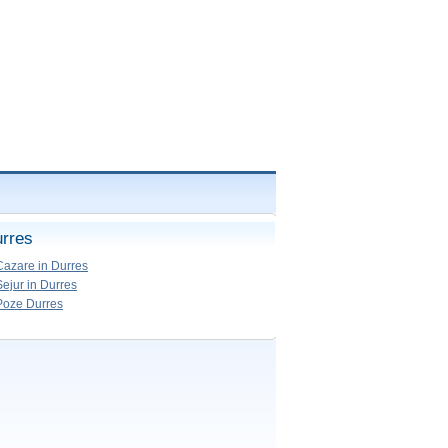
rres
Cazare in Durres
Sejur in Durres
Poze Durres