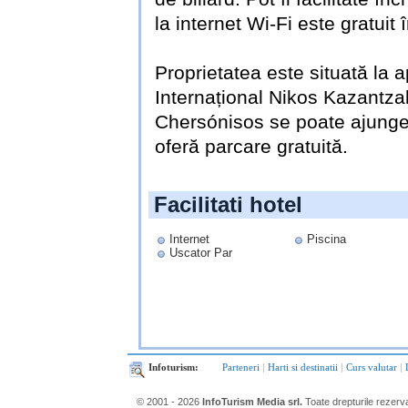
la internet Wi-Fi este gratuit 
Proprietatea este situată la 
Internațional Nikos Kazantza
Chersónisos se poate ajunge
oferă parcare gratuită.
Facilitati hotel
Internet
Piscina
Uscator Par
Infoturism:
Parteneri
|
Harti si destinatii
|
Curs valutar
|
© 2001 - 2026
InfoTurism Media srl.
Toate drepturile rezerv