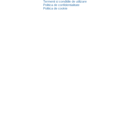
Termenii si conditiile de utilizare
Politica de confidentialitate
Politica de cookie