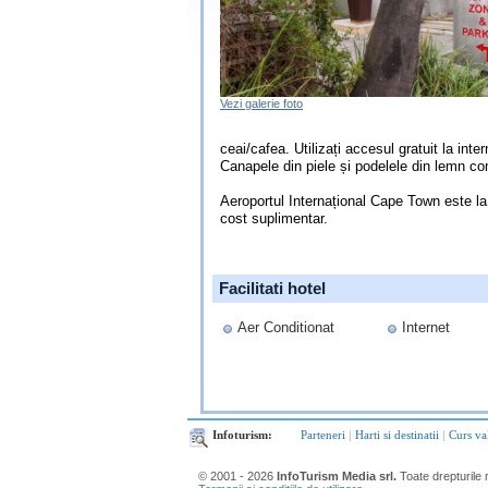
Vezi galerie foto
ceai/cafea. Utilizați accesul gratuit la int
Canapele din piele și podelele din lemn co
Aeroportul Internațional Cape Town este la 2
cost suplimentar.
Facilitati hotel
Aer Conditionat
Internet
Infoturism:
Parteneri
|
Harti si destinatii
|
Curs va
© 2001 - 2026
InfoTurism Media srl.
Toate drepturile 