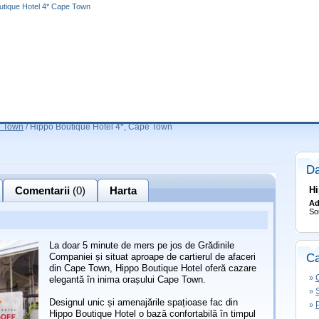
utique Hotel 4* Cape Town
e Town
/
Hippo Boutique Hotel 4*, Cape Town
Da
Comentarii
(0)
Harta
Hi
Ad
So
La doar 5 minute de mers pe jos de Grădinile
Companiei și situat aproape de cartierul de afaceri
C
din Cape Town, Hippo Boutique Hotel oferă cazare
»
elegantă în inima orașului Cape Town.
»
Designul unic și amenajările spațioase fac din
»
Hippo Boutique Hotel o bază confortabilă în timpul