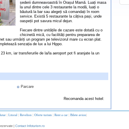
șederii dumneavoastră în Orașul Mamă. Luați masa
la unul dintre cele 3 restaurante la modă, luați o
băutură la bar sau alegeți să comandați în room
service. Există 5 restaurante la câțiva pași, unde
oaspeții pot savura micul dejun.
Fiecare dintre unitățile de cazare este dotată cu o
chicinetă mică, cu facilități pentru prepararea de
ernet sau urmăriți un program pe televizorul mare cu ecran plat.
mpletează senzația de lux a lui Hippo.
3 km, iar transferurile de la/la aeroport pot fi aranjate la un
Parcare
Recomanda acest hotel:
lutar
|
Litoral
|
Revelion
|
Oferte turism
|
Rent a car
|
Bilete avion
|
rezervate |
Contact Infoturism.ro