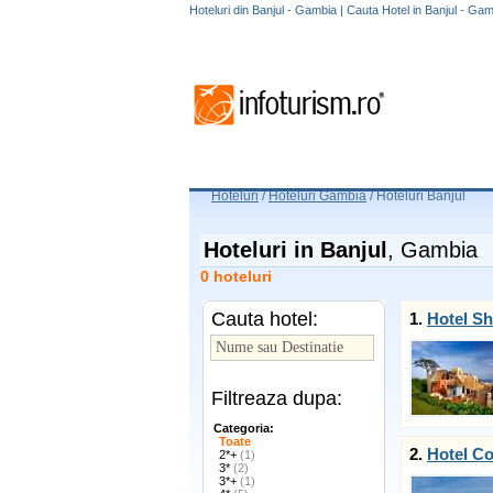
Hoteluri din Banjul - Gambia | Cauta Hotel in Banjul - Ga
Hoteluri
/
Hoteluri Gambia
/
Hoteluri Banjul
Hoteluri in Banjul
, Gambia
0 hoteluri
Cauta hotel:
1.
Hotel Sh
Filtreaza dupa:
Categoria:
Toate
2.
Hotel C
2*+
(1)
3*
(2)
3*+
(1)