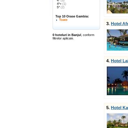
4*
(5)
4*+
(1)
5*
(2)
Top 10 Orase Gambia:
Toate
3.
Hotel Af
0 hoteluri in Banjul
, conform
filtrelor aplicate.
4.
Hotel La
5.
Hotel Ka