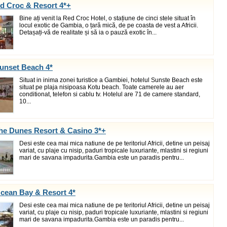
d Croc & Resort 4*+
Bine ați venit la Red Croc Hotel, o stațiune de cinci stele situat în
locul exotic de Gambia, o țară mică, de pe coasta de vest a Africii.
Detașați-vă de realitate și să ia o pauză exotic în...
unset Beach 4*
Situat in inima zonei turistice a Gambiei, hotelul Sunste Beach este
situat pe plaja nisipoasa Kotu beach. Toate camerele au aer
conditionat, telefon si cablu tv. Hotelul are 71 de camere standard,
10...
he Dunes Resort & Casino 3*+
Desi este cea mai mica natiune de pe teritoriul Africii, detine un peisaj
variat, cu plaje cu nisip, paduri tropicale luxuriante, mlastini si regiuni
mari de savana impadurita.Gambia este un paradis pentru...
Ocean Bay & Resort 4*
Desi este cea mai mica natiune de pe teritoriul Africii, detine un peisaj
variat, cu plaje cu nisip, paduri tropicale luxuriante, mlastini si regiuni
mari de savana impadurita.Gambia este un paradis pentru...