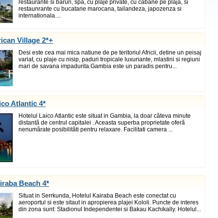
restaurante si baruri, spa, cu plaje private, cu cabane pe plaja, si
restaunrante cu bucatarie marocana, tailandeza, japozenza si
internationala....
rican Village 2*+
Desi este cea mai mica natiune de pe teritoriul Africii, detine un peisaj
variat, cu plaje cu nisip, paduri tropicale luxuriante, mlastini si regiuni
mari de savana impadurita.Gambia este un paradis pentru...
ico Atlantic 4*
Hotelul Laico Atlantic este situat in Gambia, la doar câteva minute
distantã de centrul capitalei . Aceasta superba proprietate oferã
nenumãrate posibilitãti pentru relaxare. Facilitati camera ...
iraba Beach 4*
Situat in Serrkunda, Hotelul Kairaba Beach este conectat cu
aeroportul si este sitaut in apropierea plajei Kololi. Puncte de interes
din zona sunt: Stadionul Independentei si Bakau Kachikally. Hotelul...