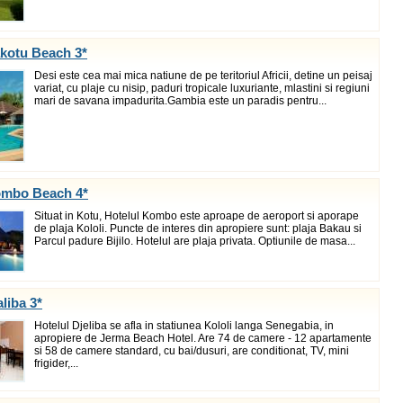
kotu Beach 3*
Desi este cea mai mica natiune de pe teritoriul Africii, detine un peisaj
variat, cu plaje cu nisip, paduri tropicale luxuriante, mlastini si regiuni
mari de savana impadurita.Gambia este un paradis pentru...
ombo Beach 4*
Situat in Kotu, Hotelul Kombo este aproape de aeroport si aporape
de plaja Kololi. Puncte de interes din apropiere sunt: plaja Bakau si
Parcul padure Bijilo. Hotelul are plaja privata. Optiunile de masa...
aliba 3*
Hotelul Djeliba se afla in statiunea Kololi langa Senegabia, in
apropiere de Jerma Beach Hotel. Are 74 de camere - 12 apartamente
si 58 de camere standard, cu bai/dusuri, are conditionat, TV, mini
frigider,...