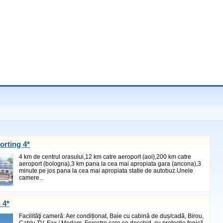
orting 4*
4 km de centrul orasului,12 km catre aeroport (aoi),200 km catre
aeroport (bologna),3 km pana la cea mai apropiata gara (ancona),3
minute pe jos pana la cea mai apropiata statie de autobuz.Unele
camere...
 4*
Facilităţi cameră: Aer condiționat, Baie cu cabină de duș/cadă, Birou,