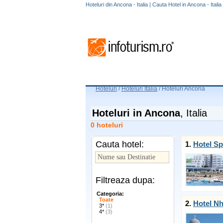
Hoteluri din Ancona - Italia | Cauta Hotel in Ancona - Italia
Hoteluri
/
Hoteluri Italia
/
Hoteluri Ancona
Hoteluri in Ancona
, Italia
0 hoteluri
Cauta hotel:
1.
Hotel Sp
Filtreaza dupa:
Categoria:
Toate
2.
Hotel Nh
3*
(1)
4*
(3)