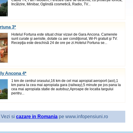
Cablu TV, Fax / Modem, Ferestre care se deschid, cu protecție fonică,
Incălzire, Minibar, Oglindă cosmetică, Radio, TV...
rtuna 3*
Hotelul Fortuna este situat chiar vizavi de Gara Ancona. Camerele
sunt curate şi aerisite, dotate cu aer condiţionat, Wi-Fi gratuit şi TV.
Recepţia este deschisă 24 de ore pe zi.Hotelul Fortuna se...
lly Ancona 4*
1 km de centrul orasului,16 km de cel mai apropiat aeroport (aoi),1
km pana la cea mai apropiata gara (railway),5 minute pe jos pana la
cea mai apropiata statie de autobuz,Aproape de locatia targului
pentru...
Vezi si
cazare in Romania
pe www.infopensiuni.ro