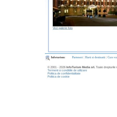
Vezi galerie foto
Infoturism:
Parteneri
|
Harti si destinatii
|
Curs va
© 2001 - 2026
InfoTurism Media srl.
Toate drepturile 
Termenii si conditiile de utilizare
Politica de confidentialitate
Politica de cookie