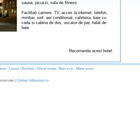
sauna, jacuzzi, sala de fitness
Facilitati camere: TV, acces la internet, telefon,
minibar, seif, aer conditionat, cafetiera, baie cu
cada si cabina de dus, uscator de par, halat de
baie.
Recomanda acest hotel:
lutar
|
Litoral
|
Revelion
|
Oferte turism
|
Rent a car
|
Bilete avion
|
rezervate |
Contact Infoturism.ro