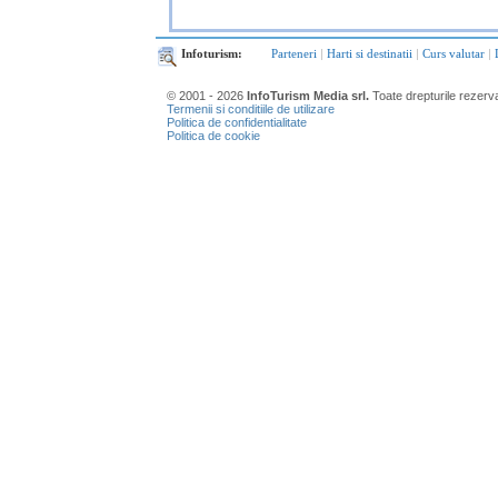
Infoturism:
Parteneri
|
Harti si destinatii
|
Curs valutar
|
© 2001 - 2026
InfoTurism Media srl.
Toate drepturile rezerv
Termenii si conditiile de utilizare
Politica de confidentialitate
Politica de cookie