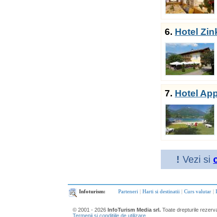
6.
Hotel Zi
7.
Hotel Ap
!
Vezi si
Infoturism:
Parteneri
|
Harti si destinatii
|
Curs valutar
|
© 2001 - 2026
InfoTurism Media srl.
Toate drepturile rezerv
Termenii si conditiile de utilizare