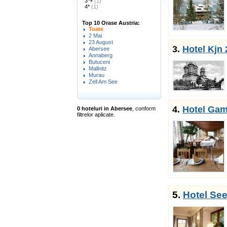
3*+
(1)
4*
(1)
Top 10 Orase Austria:
Toate
2 Mai
23 August
3.
Hotel Kjn 
Abersee
Annaberg
Butuceni
Mallnitz
Murau
Zell Am See
4.
Hotel Gam
0 hoteluri in Abersee
, conform
filtrelor aplicate.
5.
Hotel See